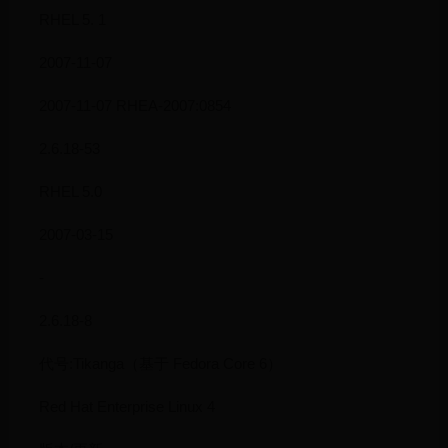
RHEL 5. 1
2007-11-07
2007-11-07 RHEA-2007:0854
2.6.18-53
RHEL 5.0
2007-03-15
-
2.6.18-8
代号:Tikanga（基于 Fedora Core 6）
Red Hat Enterprise Linux 4