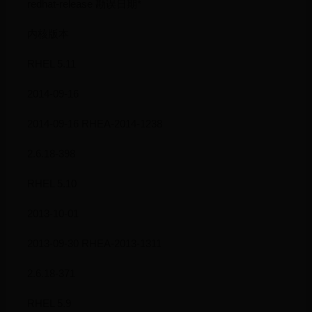
redhat-release 勘误日期*
内核版本
RHEL 5.11
2014-09-16
2014-09-16 RHEA-2014-1238
2.6.18-398
RHEL 5.10
2013-10-01
2013-09-30 RHEA-2013-1311
2.6.18-371
RHEL 5.9