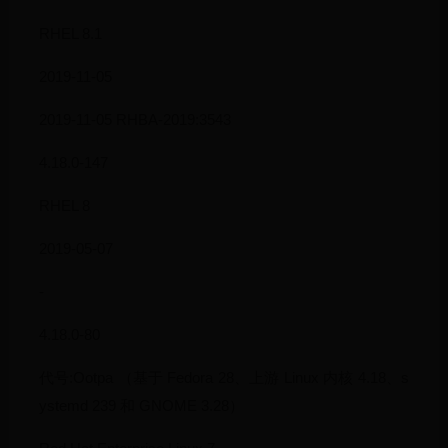
RHEL 8.1
2019-11-05
2019-11-05 RHBA-2019:3543
4.18.0-147
RHEL 8
2019-05-07
-
4.18.0-80
代号:Ootpa （基于 Fedora 28、上游 Linux 内核 4.18、s
ystemd 239 和 GNOME 3.28）