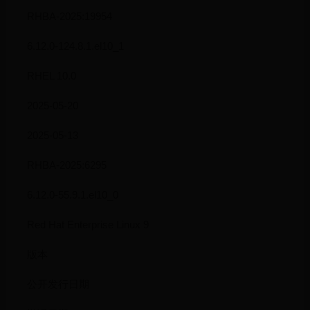
RHBA-2025:19954
6.12.0-124.8.1.el10_1
RHEL 10.0
2025-05-20
2025-05-13
RHBA-2025:6295
6.12.0-55.9.1.el10_0
Red Hat Enterprise Linux 9
版本
公开发行日期