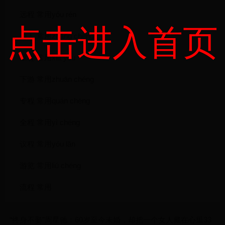
远程 常用yóu rén
点击进入首页
游人 常用zhāng chéng
章程 常用xià yóu
下游 常用zhuān chéng
专程 常用quán chéng
全程 常用yì chéng
议程 常用yóu lăn
游览 常用liú chéng
流程 常用
“终身不娶”周星驰：60岁至今未婚，却把一个女人藏在心里33