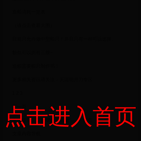
造船消耗一览表
（请点击查看大图）
目前只允许做中型船只！并且只有一种可以选择。
貌似可以拥有三艘~
造船需要船只制作书！
更多相关资讯请关注：天涯明月刀专区
1 2 3
下一页
点击进入首页
友情提示：支持键盘左右键“← →”翻页
文章内容导航