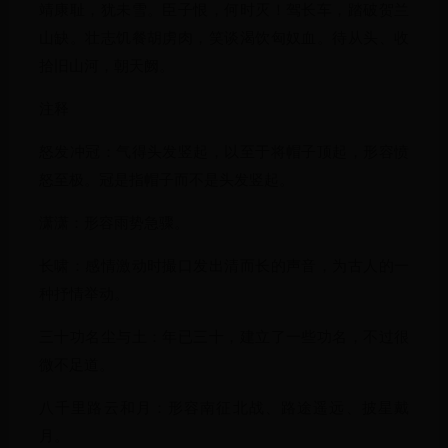
靖康耻，犹未雪。臣子恨，何时灭！驾长车，踏破贺兰
山缺。壮志饥餐胡虏肉，笑谈渴饮匈奴血。待从头、收
拾旧山河，朝天阙。
注释
怒发冲冠：气得头发竖起，以至于将帽子顶起，形容愤
怒至极。冠是指帽子而不是头发竖起。
潇潇：形容雨势急骤。
长啸：感情激动时撮口发出清而长的声音，为古人的一
种抒情举动。
三十功名尘与土：年已三十，建立了一些功名，不过很
微不足道。
八千里路云和月：形容南征北战、路途遥远、披星戴
月。