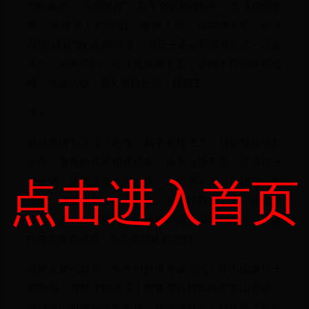
所向披靡，“位至将相”。在宋金议和过程中，岳飞遭受秦
桧、张俊等人的诬陷，被捕入狱。1142年1月，岳飞
以“莫须有”的“谋反”罪名，与长子岳云和部将张宪一同被
杀害。宋孝宗时，岳飞冤狱被平反，改葬于西湖畔栖霞
岭。追谥武穆，后又追谥忠武，封鄂王。
译文
我愤怒得头发竖了起来，帽子被顶飞了。独自登高凭栏
远眺，骤急的风雨刚刚停歇。抬头远望天空，禁不住一
声长啸，报国之心充满心怀。三十多年来虽已建立一些
点击进入首页
功名，但如同尘土微不足道，南北转战八千里，经过多
少风云人生。好男儿，要抓紧时间为国建功立业，不要
白白将青春消磨，等年老时徒自悲切。
靖康之变的耻辱，至今仍然没有被雪洗。作为国家臣子
的愤恨，何时才能泯灭！我要驾着战车向贺兰山进攻，
连贺兰山也要被踏为平地。我满怀壮志，打仗饿了就吃