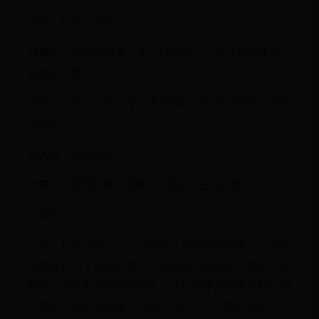
等闲：轻易，随便。
靖康耻：宋钦宗靖康二年（1127年），金兵攻陷汴京，
掳走徽、钦二帝。
贺兰山：贺兰山脉位于宁夏回族自治区与内蒙古自治区
交界处。
朝天阙：朝见皇帝。
天阙：本指宫殿前的楼观，此指皇帝生活的地方。
作者简介
岳飞（1103—1142），字鹏举，宋相州汤阴县（今河南
汤阴县）人，抗金名将，中国历史上著名的军事家、战
略家。岳飞于北宋末年投军，从1128年遇宗泽起到1141
年为止，他率领岳家军同金军进行了大小数百次战斗，