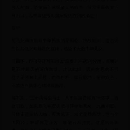
敌人的肉，谈笑渴了就喝敌人的鲜血。待我重新收复旧
日山河，再带着捷报向国家报告胜利的消息！
赏析
岳飞此词激励着中华民族的爱国心。抗战期间，这首词
曲以其低沉却雄壮的旋律，感染了无数中华儿女。
前四字，即司马迁写蔺相如“怒发上冲冠”的妙用，表明这
是不共戴天的深仇大恨。此仇此恨，因何愈思愈不可
忍？正缘独上高楼，自倚栏杆，纵目乾坤，俯仰六合，
不禁热血满怀心绪沸腾激昂。
接下来，“三十功名尘与土，八千里路云和月”十四字，微
微唱叹，如见岳飞将军抚膺自理半生悲绪、九曲刚肠。
英雄正是多情人物，可为见证。功名是我所期，岂与尘
土同轻；驰驱何足言苦，堪随云月共赏。这是何等胸