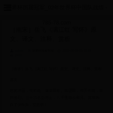
世界杯历届冠军_02年世界杯中国队战绩 -
785-78.com
［南宋］岳飞《满江红·写怀》原
文、译文、注释、赏析
admin
世界杯没有中国
2025-09-09 03:35:49
6435
［南宋］岳飞《满江红·写怀》原文、译文、注释、赏析
原文
怒发冲冠，凭栏处、潇潇雨歇。抬望眼，仰天长啸，壮
怀激烈。三十功名尘与土，八千里路云和月。莫等闲、
白了少年头，空悲切！