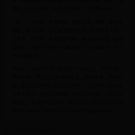
襟，何等识见！功名已委于尘土，三十已去。至此，“莫
等闲、白了少年头，空悲切”之痛语，字字掷地有声！
下阙，一片壮怀，喷薄倾吐。靖康之耻，指徽、钦两帝
被掳，犹不得还，臣子因而抱恨无穷，此恨何解？以下
出奇语，寄壮怀，英雄忠愤气概，凛凛犹若神明。自将
军而言，“匈奴”实不难灭。踏破“贺兰”，直捣黄龙，并非
夸饰自欺之言。
“待从头、收拾旧山河，朝天阙！”满腔悲愤，丹心碧血，
倾出肺腑。即以文学家眼光论之，收拾全篇，神完气
足，无复毫发遗憾，诵之令人神往，令人起舞！然而岳
飞发未及白，金兵自陷困境，由于奸人谗害，宋皇朝自
弃战败。“莫须有”千古奇冤，闻者发指，岂复可望眼见他
率领十万将士，与中原父老齐来朝拜天阙哉？悲夫。
狼人杀警下是什么意思？