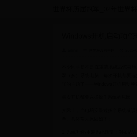
世界杯历届冠军_02年世界杯中国
Windows开机启动
admin
世界杯没有中国
2025-0
不少同学是不是在重装系统后惊喜地
双（多）系统电脑，每次开机都要选
聊的主题了——Windows开机启
每次开机都要选择操作系统的原因
实际上，当电脑安装过多个系统或误操
单。具体常见原因如下：
1. 系统升级/重装系统残留：例如从W