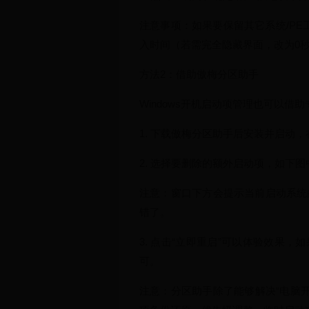
注意事项：如果要保留其它系统/PE
入时间（若需完全隐藏界面，改为0
方法2：借助傲梅分区助手
Windows开机启动项管理也可以
1. 下载傲梅分区助手后安装并启动，在
2. 选择要删除的额外启动项，如下图中
注意：窗口下方会提示当前启动系统的启
错了。
3. 点击“立即重启”可以体验效果
可。
注意：分区助手除了能够解决“电脑