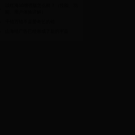
以红海10增强版怎么样？（性能、功
能、用户体验详解）
千错万错不是爱奇艺的错
山海经广告已经形成了新的宇宙