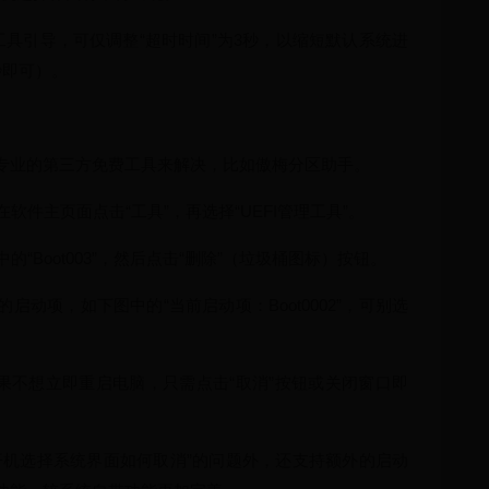
工具引导，可仅调整“超时时间”为3秒，以缩短默认系统进
秒即可）。
借助专业的第三方免费工具来解决，比如傲梅分区助手。
软件主页面点击“工具”，再选择“UEFI管理工具”。
的“Boot003”，然后点击“删除”（垃圾桶图标）按钮。
动项，如下图中的“当前启动项：Boot0002”，可别选
，如果不想立即重启电脑，只需点击“取消”按钮或关闭窗口即
开机选择系统界面如何取消”的问题外，还支持额外的启动