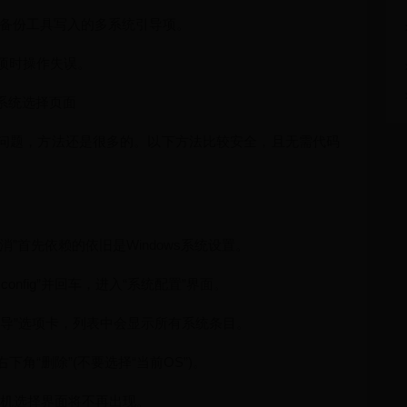
ost备份工具写入的多系统引导项。
动项时操作失误。
机系统选择页面
问题，方法还是很多的。以下方法比较安全，且无需代码
”首先依赖的依旧是Windows系统设置。
sconfig”并回车，进入“系统配置”界面。
“引导”选项卡，列表中会显示所有系统条目。
下角“删除”(不要选择“当前OS”)。
，开机选择界面将不再出现。