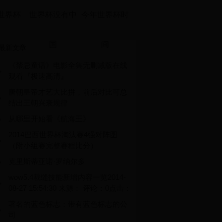
世界杯
世界杯没有中
今年世界杯时
国
间
最新文章
《禁忌童话》电影全集无删减版在线
观看『极速高清』
唐朝皇帝才艺大比拼，前后对比可总
结出王朝兴衰规律
从哪里开始看《航海王》
2014巴西世界杯淘汰赛4强对阵图
（附小组赛完整赛程比分）
克里斯蒂亚诺·罗纳尔多
wow5.4裁缝技能新增内容一览2014-
08-27 15:54:30 来源： 评论：0点击：
著名的蓝色标志：带有蓝色标志的公
司