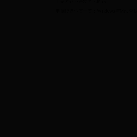
千错万错不是爱奇艺的错
电脑硬盘位置一览：Windows与Mac