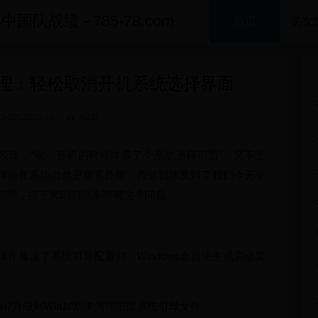
队战绩 - 785-78.com
首页
美女
项管理：轻松取消开机系统选择界面
5-03 20:22:16
6031
发现，“诶，开机的时候咋多了个系统选择页面”。又不是
择操作系统自然是烦不胜烦，而这就涉及到了我们今天要
动项管理，接下来咱们就来唠唠这个问题。
作修改了系统引导配置时，Windows会自动生成启动菜
in7升级到Win10后未清理旧版系统引导文件。