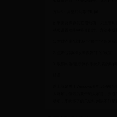
项备份还原、优先级调整、临时启动
方法3：调整启动等待时间
如果需要保存其它启动项，只是暂时
动项设置功能中将其跳过。方法本质和
1. 右键点击“此电脑”>“属性”>“高级
2. 点击“启动和故障恢复”中的“设置
3. 取消勾选“显示操作系统列表的时间
结语
以上就是关于Windows开机启动
大麻烦，但最后要告诫大家是，务必
动项，系统坏了的关键时刻搞不好是真