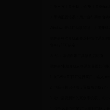
2. 第三方工具干扰：如PE工具/Gh
3. 手动配置错误：用户自行调整启
Windows开机启动项管理：关闭开
要解决每次开机都要选择操作系统的
命令行即可搞定：
方法1：系统自带工具修改启动项
要解决“电脑开机选择系统界面如何取消
1. 按“Win+R”打开运行窗口，输入“m
2. 电脑开机启动项设置仅需切换到
3. 选中需要删除的冗余系统项，点击右
4. 点击“应用”并“确定”后重启电脑