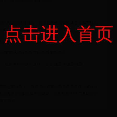
功能，较系统自带功能更加完善。
用不到启动选择页面，也可在系统提供的其它电脑开机启
点击进入首页
第一种方法的“注意事项”类似：
系统设置”。
”，选择“默认操作系统”为当前使用的系统；
”，或将其时间设为 0 秒，点击“确定”后重启电脑。
项管理的全部分享了。每次开机都要选择操作系统并不算什么
考虑清楚后再删除额外启动项。尤其是部分PE工具箱的启
能“救命”。