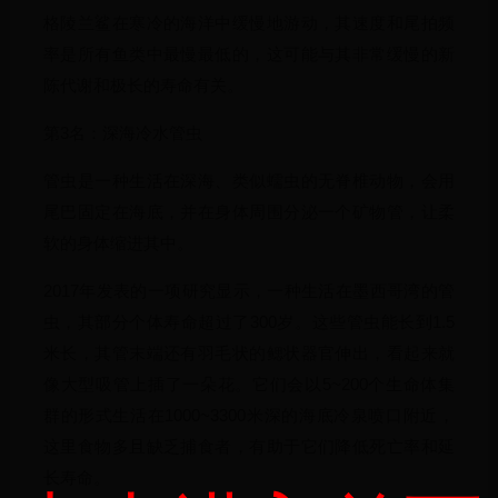
格陵兰鲨在寒冷的海洋中缓慢地游动，其速度和尾拍频
率是所有鱼类中最慢最低的，这可能与其非常缓慢的新
陈代谢和极长的寿命有关。
第3名：深海冷水管虫
管虫是一种生活在深海、类似蠕虫的无脊椎动物，会用
尾巴固定在海底，并在身体周围分泌一个矿物管，让柔
软的身体缩进其中。
2017年发表的一项研究显示，一种生活在墨西哥湾的管
虫，其部分个体寿命超过了300岁。这些管虫能长到1.5
米长，其管末端还有羽毛状的鳃状器官伸出，看起来就
像大型吸管上插了一朵花。它们会以5~200个生命体集
群的形式生活在1000~3300米深的海底冷泉喷口附近，
这里食物多且缺乏捕食者，有助于它们降低死亡率和延
长寿命。