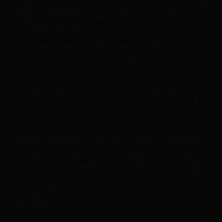
食、2~3小时晒太阳。也许正因为这种慢节奏的“养生”生
活，亚达伯拉象龟生长缓慢，寿命也比较长。
阿德维塔在动物园中生活了100多年，换了3任饲养员。
算是铁打的乌龟，流水的饲养员了。
第4名：格陵兰鲨
格陵兰鲨体长能达5米，是所有已知的脊椎动物中寿命最
长的。
2016年，研究人员对28头格陵兰鲨的年龄进行了测定，
结果显示其中年纪最大的个体活了至少272年。格陵兰鲨
的生长速度很慢，每年长0.5~1厘米，要长到大约150岁
才能获得生育能力，也就是说它们要活过一个半世纪才
能有伴侣。
展开全文