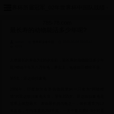
世界杯历届冠军_02年世界杯中国队战绩 -
785-78.com
最长寿的动物能活多少年呢?
admin
世界杯没有中国
2025-05-08 20:13:47
4278
人类最长的寿命为120岁左右，最长寿的动物能活多少年
呢?都说千年王八万年龟，事实上，龟连前三都排不进。
第5名：亚达伯拉象龟
2006年，印度加尔各答动物园里的一只名为“阿德维
塔”的亚达伯拉象龟去世，享年255岁。亚达伯拉象龟是
世界上体型最大、寿命最长的乌龟之一，体长通常为1.2
米左右，平均体重为250千克，一天中要花费8~9小时觅