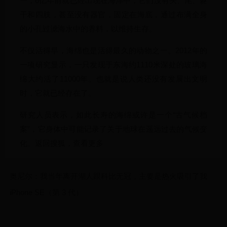
一，6亿年前就已经出现在海洋中，它们没有头、尾、躯
干和四肢，甚至没有器官，固定在海底，通过布满全身
的小孔过滤海水中的养料，以维持生存。
不仅活得早，海绵也是活得最久的动物之一。2012年的
一项研究显示，一只发现于东海约1110米深处的玻璃海
绵大约活了11000年。也就是说人类还没有发展出文明
时，它就已经存在了。
研究人员表示，如此长寿的海绵或许是一个“古气候档
案”，它身体中可能记录了关于地球在遥远过去的气候变
化。返回搜狐，查看更多
奥尼尔：我当年离开湖人跟科比无冠，主要是热火吸引了我
iPhone SE（第 3 代）