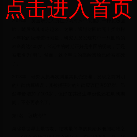
点击进入首页
第2名：北极圆蛤
2006年，英国研究人员在冰岛海床中采集到一种北极圆
蛤，随后将其冷冻起来。之后，通过对圆蛤壳上类似树
木年轮的纹理进行测量，研究人员发现其中一只圆蛤的
寿命高达405岁，它诞生的时期正好是中国的明朝，于是
被取名为“明”。然而，这个罕见的高龄圆蛤已经被冻死
了。
2013年，研究人员再次测量其贝壳纹理，发现之前对明
的年龄估算错误，其被捕获时的年龄应该已有507岁。虽
然年龄增加了100岁，但好在其出生年份也还在明朝期
间，不必再改名了。
第1名：玻璃海绵
海绵是世界上最古老、结构最简单的原始多细胞动物之