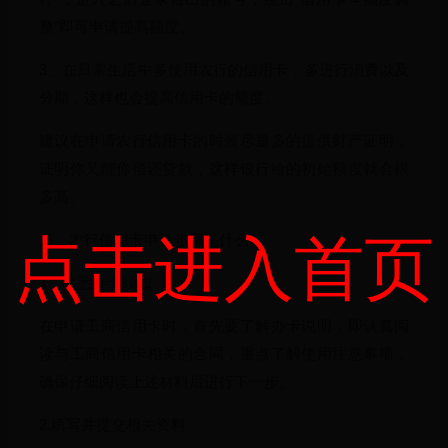
整”即可申请提高额度。
3、在日常生活中多使用农行的信用卡，多进行消费以及
分期，这样也会提高信用卡的额度。
建议在申请农行信用卡的时候尽量多的提供财产证明，
证明你又能你偿还贷款，这样银行给的初始额度就会很
多高。
点击进入首页
三、农行信用卡申请步骤是什么
1、熟悉办卡须知
在申请工商信用卡时，首先要了解办卡说明，即认真阅
读与工商信用卡相关的合同，重点了解使用注意事项，
确保仔细阅读上述材料后进行下一步。
2.填写并提交相关资料