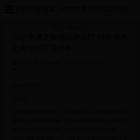
世界杯历届冠军_02年世界杯中国队战绩 -
785-78.com
DNF深渊之梅迪尔肿么打 DNF深渊
之梅迪尔打法攻略
admin
美女世界杯
2025-05-15 13:47:56
6837
tuangou7390
已采纳
安图恩副本真的太难了，别说领主了，小怪都够呛，完
全不是无脑刷的节奏啊。所以特意来找熊北北大神的攻
略学习一下怎么打深渊之梅迪尔。先看看技能说明：- ：
场地分成好多块地砖。- ：玩家走过没亮的地砖就会点亮