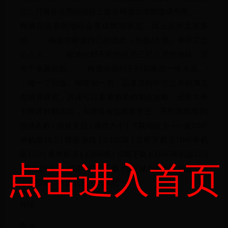
它，只有在点亮的地砖上攻击梅迪尔才能造成伤害。- ：
梅迪尔点着的地砖会变成燃烧状态，踩上去掉血挺多
的。- ：梅迪尔根据自己的状态（狂怒/冷静）来决定怎
么点火。 - ：梅迪尔时不时地点亮已经点亮的地砖。还
有个水晶机制：- ：梅迪尔会时不时召唤出一堆水晶。-
：碰一下回血。顺便说一句，忍者觉醒毕方之炎的加点
也很有讲究，具体可以看看相关的加点攻略。还有羊年
卡牌对对翻活动，卡牌组合也很有意思。系列游戏推荐|
游戏名称 | 游戏类别 | 游戏大小 | 下载地址 ||--|-|--||| DNF
单机版16.0 | 塔防游戏 | 2.19GB | 立即下载 || DNF单机
版13.0 | 角色扮演 | 1.55MB | 立即下载 || DNF单机版12.0
点击进入首页
| 角色扮演 | 1.4GB | 立即下载 |地下城与勇士真的是经典
中的经典，大家赶紧去试试吧！
评论
取消